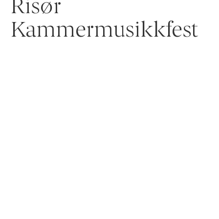
Risør
Kammermusikkfest
For 35. gang kan vi ønske velkommen til en av
Norges ledende kammermusikkfestivaler.
Med nærmere 40 konserter og arrangement, og
over 30 inviterte utøvere, blir dette en fantastisk
feiring av 35-åringen Risør kammermusikkfest.