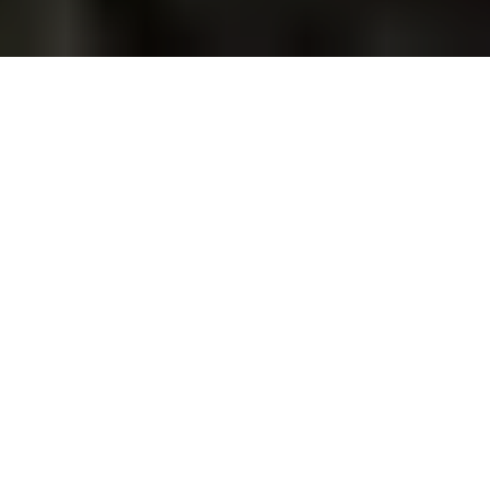
DU ER HER:
HJEM
/
KONTAKT