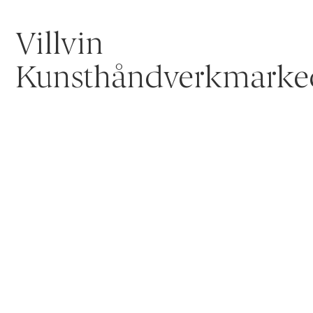
Villvin
Kunsthåndverkmarke
Villvin Kunsthåndverkmarked er landets største
mønstring av profesjonelt nordisk kunsthåndverk.